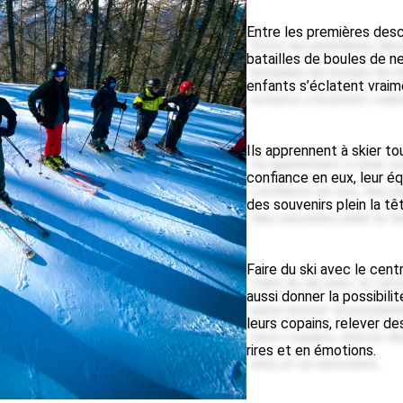
Entre les premières desc
batailles de boules de n
enfants s’éclatent vraim
Ils apprennent à skier t
confiance en eux, leur éq
des souvenirs plein la tê
Faire du ski avec le cent
aussi donner la possibil
leurs copains, relever de
rires et en émotions.